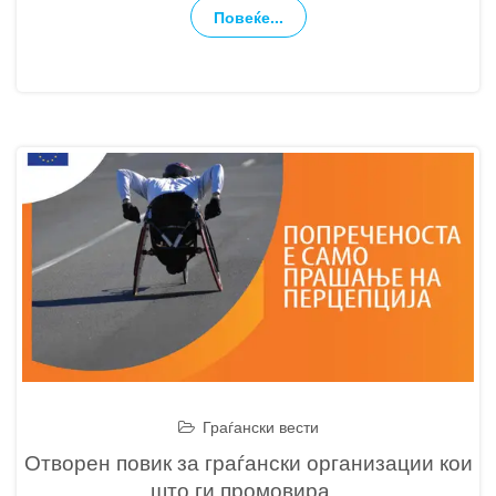
Повеќе...
Граѓански вести
Отворен повик за граѓански организации кои
што ги промовира
...