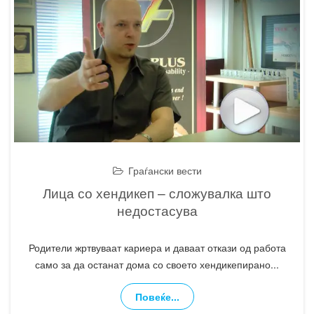
Граѓански вести
Лица со хендикеп – сложувалка што
недостасува
Родители жртвуваат кариера и даваат откази од работа
само за да останат дома со своето хендикепирано
...
Повеќе...