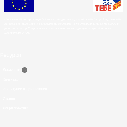
Оваа веб-страница е изработена со поддршка од Европската Унија. Содржината
на оваа веб-страница е одговорност единствено на Институтот за медиуми и
различности од Лондон и на никаков начин не ги одразува гледиштата на
Европската Унија.
Ресурси
Документи
5
Календар
Институции и Организации
Стории
Добри практики