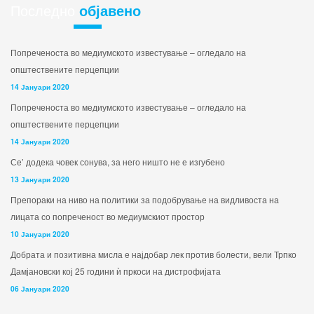
Последно
објавено
Попреченоста во медиумското известување – огледало на
општествените перцепции
14 Јануари 2020
Попреченоста во медиумското известување – огледало на
општествените перцепции
14 Јануари 2020
Се’ додека човек сонува, за него ништо не е изгубено
13 Јануари 2020
Препораки на ниво на политики за подобрување на видливоста на
лицата со попреченост во медиумскиот простор
10 Јануари 2020
Добрата и позитивна мисла е најдобар лек против болести, вели Трпко
Дамјановски кој 25 години ѝ пркоси на дистрофијата
06 Јануари 2020