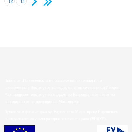
12
13
Проектот „Попреченоста е прашање на перцепција“, го
спроведуваат Институтот за медиуми и различности од Лондон,
Македонскиот институт за медиуми и Националниот совет на
инвалидските организации на Македонија.
Проектот е финансиран од Европската Унија, преку Европскиот
инструментот за демократија и човекови права (ЕИДХР).