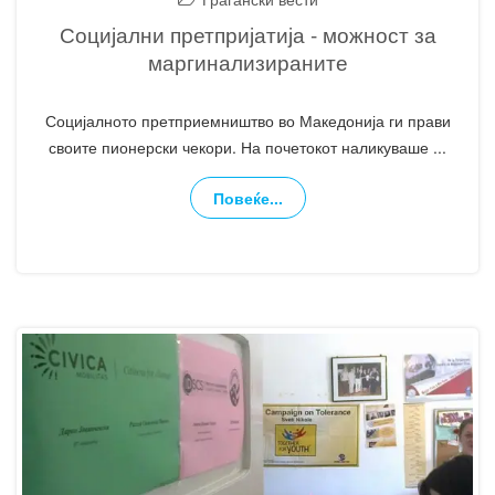
Социјални претпријатија - можност за
маргинализираните
Социјалното претприемништво во Македонија ги прави
своите пионерски чекори. На почетокот наликуваше
...
Повеќе...