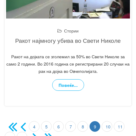
Стории
Ракот најмногу убива во Свети Николе
Ракот на дојката се зголемил за 50% во Свети Николе за
само 2 години. Во 2016 година се регистрирани 20 случаи на
рак на дојка во Овчеполијата.
Повеќе...
4
5
6
7
8
9
10
11